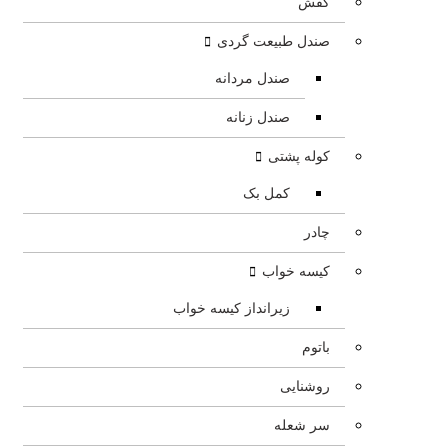
کفش
صندل طبیعت گردی
صندل مردانه
صندل زنانه
کوله پشتی
کمل بک
چادر
کیسه خواب
زیرانداز کیسه خواب
باتوم
روشنایی
سر شعله