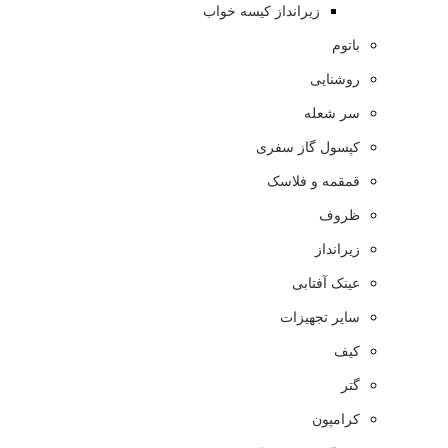
زیرانداز کیسه خواب
باتوم
روشنایی
سر شعله
کپسول گاز سفری
قمقمه و فلاسک
ظروف
زیرانداز
عینک آفتابی
سایر تجهیزات
کیف
گتر
کرامپون