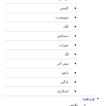
کاپشن
سویشرت
کلاه
دستکش
جوراب
لگ
بیس لایر
پانچو
بادگیر
اسکارف
ورزش
پیلاتس