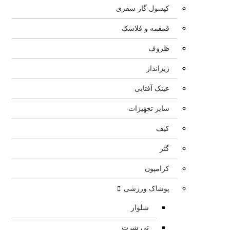
کپسول گاز سفری
قمقمه و فلاسک
ظروف
زیرانداز
عینک آفتابی
سایر تجهیزات
کیف
گتر
کرامپون
پوشاک ورزشی
شلوار
تی شرت