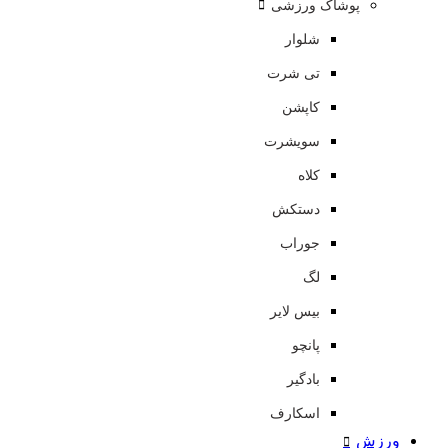
پوشاک ورزشی
شلوار
تی شرت
کاپشن
سویشرت
کلاه
دستکش
جوراب
لگ
بیس لایر
پانچو
بادگیر
اسکارف
ورزش