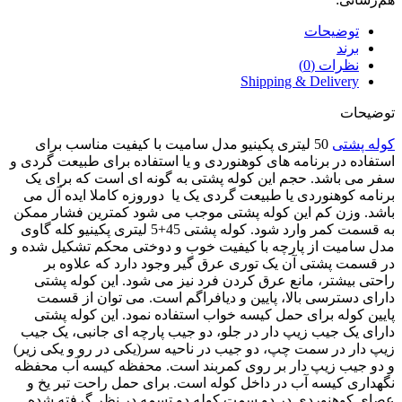
توضیحات
برند
نظرات (0)
Shipping & Delivery
توضیحات
کوله پشتی
50 لیتری پکینیو مدل سامیت با کیفیت مناسب برای
استفاده در برنامه های کوهنوردی و یا استفاده برای طبیعت گردی و
سفر می باشد. حجم این کوله پشتی به گونه ای است که برای یک
برنامه کوهنوردی یا طبیعت گردی یک یا دوروزه کاملا ایده آل می
باشد. وزن کم این کوله پشتی موجب می شود کمترین فشار ممکن
به قسمت کمر وارد شود. کوله پشتی 45+5 لیتری پکینیو کله گاوی
مدل سامیت از پارچه با کیفیت خوب و دوختی محکم تشکیل شده و
در قسمت پشتی آن یک توری عرق گیر وجود دارد که علاوه بر
راحتی بیشتر، مانع عرق کردن فرد نیز می شود. این کوله پشتی
دارای دسترسی بالا، پایین و دیافراگم است. می توان از قسمت
پایین کوله برای حمل کیسه خواب استفاده نمود. این کوله پشتی
دارای یک جیب زیپ دار در جلو، دو جیب پارچه ای جانبی، یک جیب
زیپ دار در سمت چپ، دو جیب در ناحیه سر(یکی در رو و یکی زیر)
و دو جیب زیپ دار بر روی کمربند است. محفظه کیسه آب محفظه
نگهداری کیسه آب در داخل کوله است. برای حمل راحت تبر یخ و
عصای کوهنوردی در دو سمت کوله دو تسمه در نظر گرفته شده