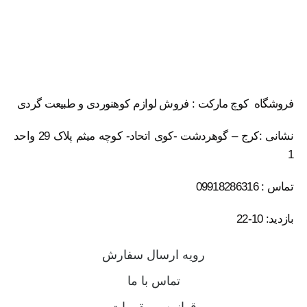
فروشگاه کوچ مارکت : فروش لوازم کوهنوردی و طبیعت گردی
نشانی :کرج – گوهردشت -کوی اتحاد- کوچه میثم پلاک 29 واحد
1
تماس : 09918286316
بازدید: 10-22
رویه ارسال سفارش
تماس با ما
قوانین و مقررات