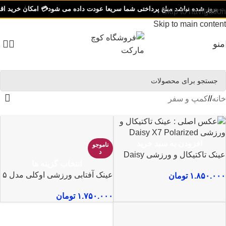
روز شده نباشد مبلغ پرداختی شما سریعا عودت داده می شود
💳 امکان خرید اقساطی ب
Skip to navigation
Skip to main content
منو
خانه
/
کمپ و سفر
افزودن به سبد خرید
ناموجو
د
عینک تاکتیکال و ورزشی Daisy
انتخاب گزینه ها
X7 Polarized
عینک آفتابی ورزشی اوکلی مدل ۵
۱.۸۵۰.۰۰۰
تومان
لنز UV400
۱.۷۵۰.۰۰۰
تومان