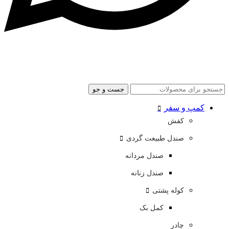
جست و جو
کمپ و سفر
کفش
صندل طبیعت گردی
صندل مردانه
صندل زنانه
کوله پشتی
کمل بک
چادر