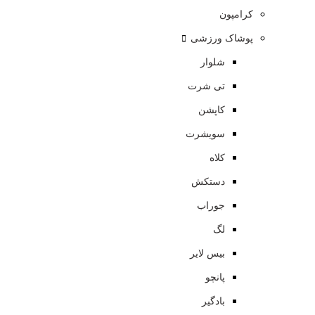
کرامپون
پوشاک ورزشی
شلوار
تی شرت
کاپشن
سویشرت
کلاه
دستکش
جوراب
لگ
بیس لایر
پانچو
بادگیر