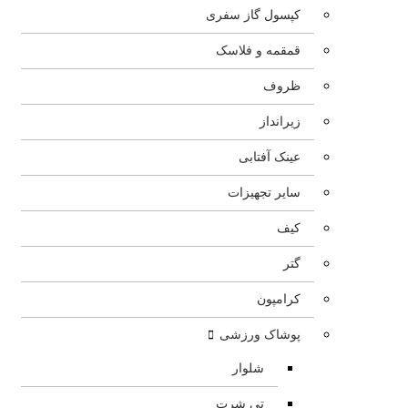
کپسول گاز سفری
قمقمه و فلاسک
ظروف
زیرانداز
عینک آفتابی
سایر تجهیزات
کیف
گتر
کرامپون
پوشاک ورزشی
شلوار
تی شرت