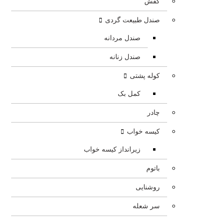
کفش
صندل طبیعت گردی
صندل مردانه
صندل زنانه
کوله پشتی
کمل بک
چادر
کیسه خواب
زیرانداز کیسه خواب
باتوم
روشنایی
سر شعله