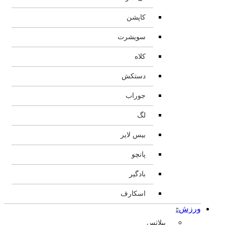
کاپشن
سویشرت
کلاه
دستکش
جوراب
لگ
بیس لایر
پانچو
بادگیر
اسکارف
ورزش
پیلاتس