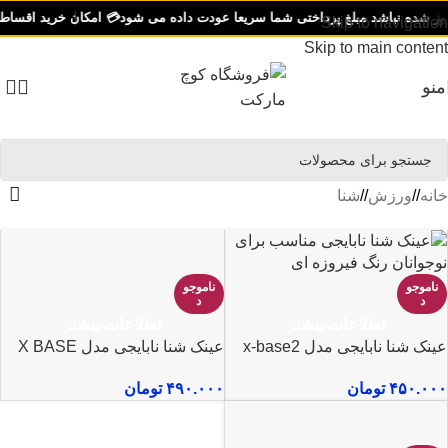
 شده نباشد مبلغ پرداختی شما سریعا عودت داده می شود
💳 امکان خرید اقساطی با دیج
Skip to navigation
Skip to main content
منو
خانه
/
ورزش
/
شنا
ناموجو
ناموجو
د
د
اطلاعات بیشتر
اطلاعات بیشتر
عینک شنا نابایجی مدل x-base2
عینک شنا نابایجی مدل X BASE
۴۵۰.۰۰۰
تومان
۴۹۰.۰۰۰
تومان