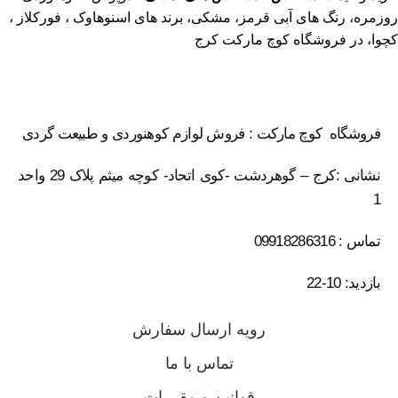
روزمره، رنگ های آبی قرمز، مشکی، برند های اسنوهاوک ، فورکلاز ،
کچوا، در فروشگاه کوچ مارکت کرج
فروشگاه کوچ مارکت : فروش لوازم کوهنوردی و طبیعت گردی
نشانی :کرج – گوهردشت -کوی اتحاد- کوچه میثم پلاک 29 واحد
1
تماس : 09918286316
بازدید: 10-22
رویه ارسال سفارش
تماس با ما
قوانین و مقررات