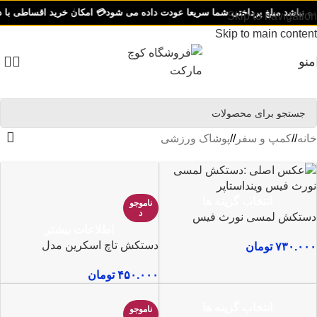
باشد مبلغ پرداختی شما سریعا عودت داده می شود
💳 امکان خرید اقساطی با دیجی‌پی ب
Skip to navigation
Skip to main content
منو
خانه
/
کمپ و سفر
/
پوشاک ورزشی
انتخاب گزینه ها
ناموجو
د
دستکش لمسی نورث فیس
اطلاعات بیشتر
وینداستاپر
دستکش تاچ اسکرین مدل
۷۳۰.۰۰۰
تومان
PEARXHFSH
۴۵۰.۰۰۰
تومان
انتخاب گزینه ها
ناموجو