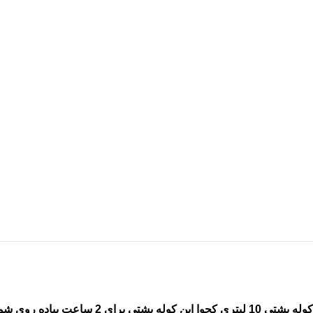
روشنایی
سر شعله
کپسول گاز سفری
قمقمه و فلاسک
ظروف
زیرانداز
عینک آفتابی
سایر تجهیزات
کیف
گتر
کرامپون
پوشاک ورزشی
کوله پشتی 10 لیتری کچوا این
کوله پشتی