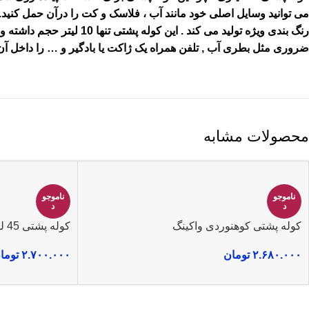
می توانید وسایل اصلی خود مانند آب ، فلاسک و کت را درآن حمل کنید..ا
رنگ بندی ویژه تولید می کند . این کوله پشتی تنها 10 لیتر حجم داشته و با 130 گرم وزن بسیار سبک است .این
ضروری مثل بطری آب , تلفن همراه یک ژاکت یا بادگیر و … را داخل آن
محصولات مشابه
ناموجو
ناموجو
د
د
کوله پشتی کوهنوردی واکینگ
کوله پشتی 45 لیتری دیوتر مدل بلک استون
۲.۶۸۰.۰۰۰
تومان
۲.۷۰۰.۰۰۰
توما