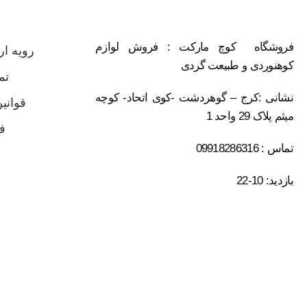
فروشگاه کوچ مارکت : فروش لوازم
رویه ا
کوهنوردی و طبیعت گردی
تم
نشانی :کرج – گوهردشت -کوی اتحاد- کوچه
قوانی
میثم پلاک 29 واحد 1
ف
تماس : 09918286316
بازدید: 10-22