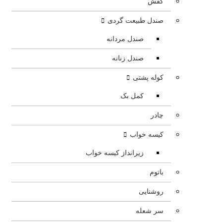
کفش
صندل طبیعت گردی
صندل مردانه
صندل زنانه
کوله پشتی
کمل بک
چادر
کیسه خواب
زیرانداز کیسه خواب
باتوم
روشنایی
سر شعله