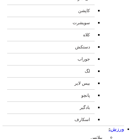
کاپشن
سویشرت
کلاه
دستکش
جوراب
لگ
بیس لایر
پانچو
بادگیر
اسکارف
ورزش
پیلاتس