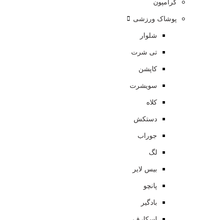
کرامپون
پوشاک ورزشی
شلوار
تی شرت
کاپشن
سویشرت
کلاه
دستکش
جوراب
لگ
بیس لایر
پانچو
بادگیر
اسکارف