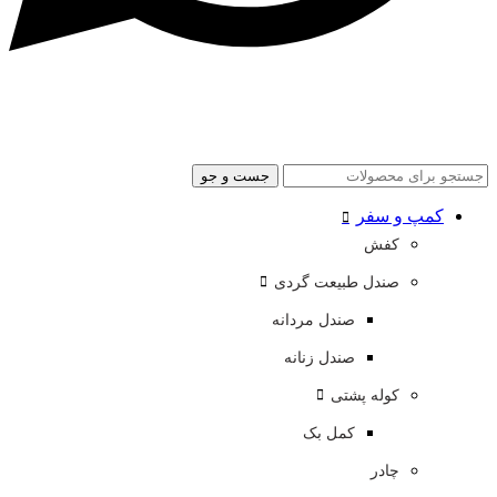
جست و جو
کمپ و سفر
کفش
صندل طبیعت گردی
صندل مردانه
صندل زنانه
کوله پشتی
کمل بک
چادر