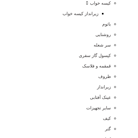
کیسه خواب
زیرانداز کیسه خواب
باتوم
روشنایی
سر شعله
کپسول گاز سفری
قمقمه و فلاسک
ظروف
زیرانداز
عینک آفتابی
سایر تجهیزات
کیف
گتر