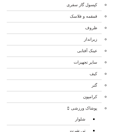
کپسول گاز سفری
قمقمه و فلاسک
ظروف
زیرانداز
عینک آفتابی
سایر تجهیزات
کیف
گتر
کرامپون
پوشاک ورزشی
شلوار
تی شرت