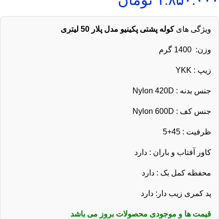
ویژگی های
کوله پشتی پکینیو مدل پلار 50 لیتری
وزن: 1400 گرم
زیپ : YKK
جنس بدنه : Nylon 420D
جنس کف : Nylon 600D
ظرفیت : 45+5
کاور آفتاب و باران : دارد
محفظه کمل بک : دارد
پد کمری زیب دار: دارد
قیمت ها و موجودی محصولات بروز می باشد