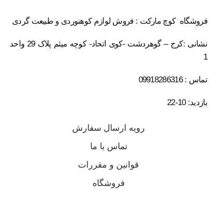
فروشگاه کوچ مارکت : فروش لوازم کوهنوردی و طبیعت گردی
نشانی :کرج – گوهردشت -کوی اتحاد- کوچه میثم پلاک 29 واحد
1
تماس : 09918286316
بازدید: 10-22
رویه ارسال سفارش
تماس با ما
قوانین و مقررات
فروشگاه