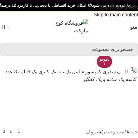
ریعا عودت داده می شود
💳 امکان خرید اقساطی با دیجی‌پی با کارمزد 12 درصد
🎁 ت
Skip to navigation
Skip to main content
منو
ناموجو
د
برای بزرگنمایی کلیک کنید
خانه
/
کمپ و سفر
/
ظروف