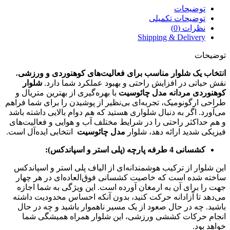
توضیحات
توضیحات تکمیلی
نظرات (0)
Shipping & Delivery
توضیحات
انتخاب یک شلوار مناسب برای فعالیت‌های کوهنوردی و ورزشی
،
نقش حیاتی در افزایش راحتی و بهبود عملکرد شما دارد.
شلوار
کوهنوردی مردانه مدل چائوسیت
با بهره‌گیری از بهترین متریال و
طراحی ارگونومیک، تجربه‌ای بی‌نظیر از پوشیدن را برای شما فراهم
می‌آورد. اگر به دنبال شلواری هستید که هم دوام بالایی داشته باشد
و هم حداکثر راحتی را در شرایط مختلف آب و هوایی و فعالیت‌های
فیزیکی شدید ارائه دهد، شلوار
مدل چائوسیت
انتخابی ایده‌آل است.
کشسانی 4 طرفه پارچه (پلی استر و اسپاندکس):
این شلوار از ترکیب هوشمندانه‌ای از الیاف پلی استر و اسپاندکس
ساخته شده است که خاصیت کشسانی فوق‌العاده‌ای در هر چهار
جهت را برای آن به ارمغان آورده است. این ویژگی به شما اجازه
می‌دهد تا آزادانه حرکت کنید، بدون آنکه احساس محدودیت داشته
باشید. چه در حال صعود از یک مسیر ناهموار باشید و چه در حال
انجام حرکات کششی ورزشی، این شلوار همراه همیشگی شما
خواهد بود.