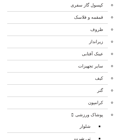
کپسول گاز سفری
قمقمه و فلاسک
ظروف
زیرانداز
عینک آفتابی
سایر تجهیزات
کیف
گتر
کرامپون
پوشاک ورزشی
شلوار
تی شرت