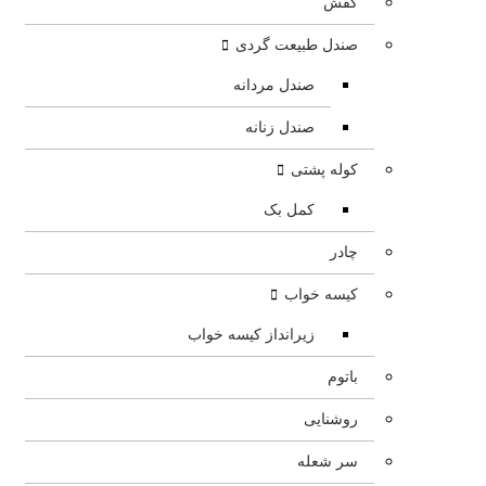
کفش
صندل طبیعت گردی
صندل مردانه
صندل زنانه
کوله پشتی
کمل بک
چادر
کیسه خواب
زیرانداز کیسه خواب
باتوم
روشنایی
سر شعله