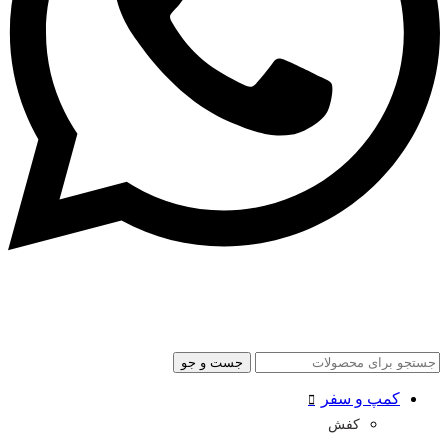
جست و جو
کمپ و سفر
کفش