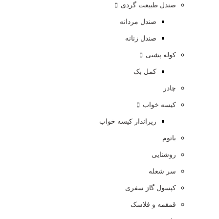
صندل طبیعت گردی
صندل مردانه
صندل زنانه
کوله پشتی
کمل بک
چادر
کیسه خواب
زیرانداز کیسه خواب
باتوم
روشنایی
سر شعله
کپسول گاز سفری
قمقمه و فلاسک