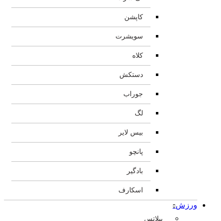
کاپشن
سویشرت
کلاه
دستکش
جوراب
لگ
بیس لایر
پانچو
بادگیر
اسکارف
ورزش
پیلاتس