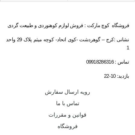
فروشگاه کوچ مارکت : فروش لوازم کوهنوردی و طبیعت گردی
نشانی :کرج – گوهردشت -کوی اتحاد- کوچه میثم پلاک 29 واحد
1
تماس : 09918286316
بازدید: 10-22
رویه ارسال سفارش
تماس با ما
قوانین و مقررات
فروشگاه