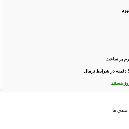
یوم
ز هستند
 مندی ها