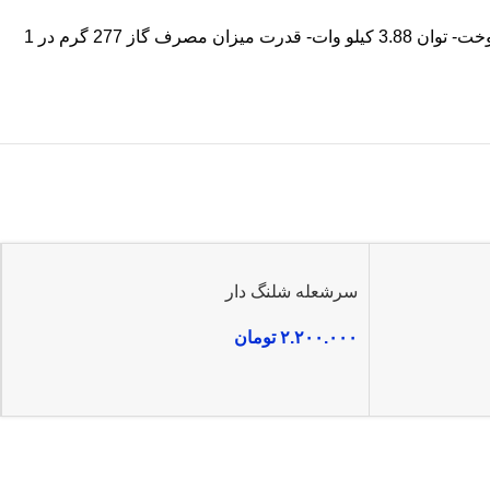
دارای قاب حمل – وزن بدون قاب 155 گرم و 200 گرم وزن با قاب محصول- دارای شعله پوش ضد باد- بدون فندک- دارای ولوم کم و زیاد سوخت- توان 3.88 کیلو وات- قدرت میزان مصرف گاز 277 گرم در 1
سرشعله شلنگ دار
۲.۲۰۰.۰۰۰
تومان