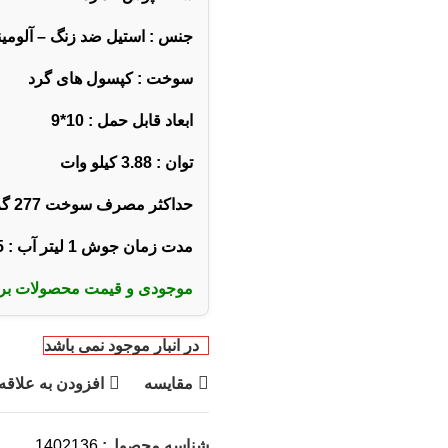
جنس : استیل ضد زنگ – آلومین
سوخت : کپسول های گرد
ابعاد قابل حمل : 10*9
توان : 3.88 کیلو وات
حداکثر مصرف سوخت 277 گرم بر ساعت
مدت زمان جوش 1 لیتر آب : 5 دقیقه در شرایط نرمال
موجودی و قیمت محصولات برو
در انبار موجود نمی باشد
مقایسه
افزودن به علاقه
شناسه محصول:
1402136