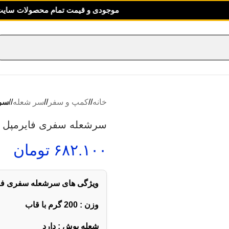
موجودی و قیمت تمام محصولات سایت بروز می با
خانه
/
کمپ و سفر
/
سر شعله
/
سرش
سرشعله سفری فایرمپل مدل
۶۸۲.۱۰۰
تومان
ویژگی های سرشعله سفری فایرم
وزن : 200 گرم با قاب
شعله پوش : دارد