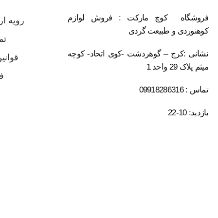
فروشگاه کوچ مارکت : فروش لوازم
رویه ا
کوهنوردی و طبیعت گردی
تم
نشانی :کرج – گوهردشت -کوی اتحاد- کوچه
قوانی
میثم پلاک 29 واحد 1
ف
تماس : 09918286316
بازدید: 10-22