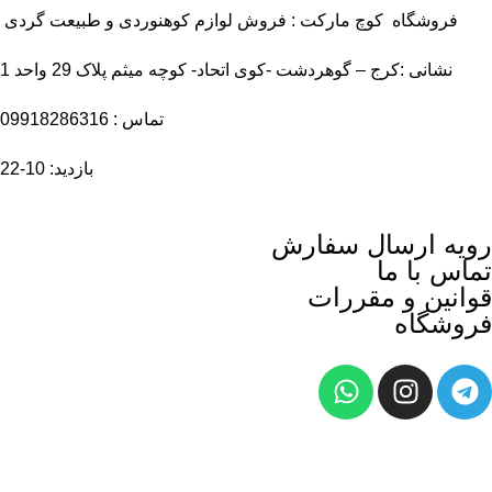
فروشگاه کوچ مارکت : فروش لوازم کوهنوردی و طبیعت گردی
نشانی :کرج – گوهردشت -کوی اتحاد- کوچه میثم پلاک 29 واحد 1
تماس : 09918286316
بازدید: 10-22
رویه ارسال سفارش
تماس با ما
قوانین و مقررات
فروشگاه