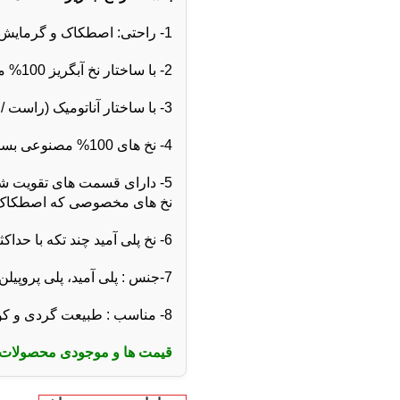
1- راحتی: اصطکاک و گرمایش کمتر به لطف دو لایه بودن آن
2- با ساختار نخ آبگریز 100% مصنوعی، پاهای شما خشک می مانند.
3- با ساختار آناتومیک (راست / چپ) و انعطاف پذیر پای شما را می گیرد
4- نخ های 100% مصنوعی بسیار بادوام
5- دارای قسمت های تقویت شد
نخ های مخصوصی که اصطکاک ا
6- نخ پلی آمید چند تکه با حداکثر دوام.
7-جنس : پلی آمید، پلی پروپیلن، الاستین
8- مناسب : طبیعت گردی و کوهنوردی
قیمت ها و موجودی محصولات 