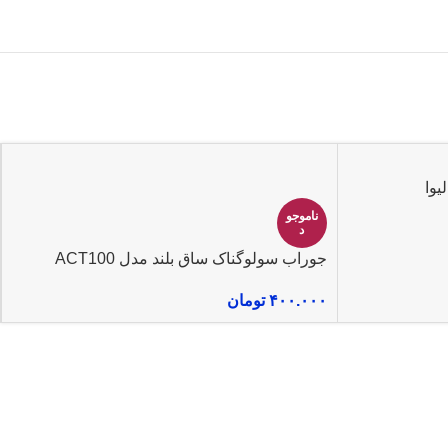
یوا
ناموجو
د
جوراب سولوگناک ساق بلند مدل ACT100
۴۰۰.۰۰۰
تومان