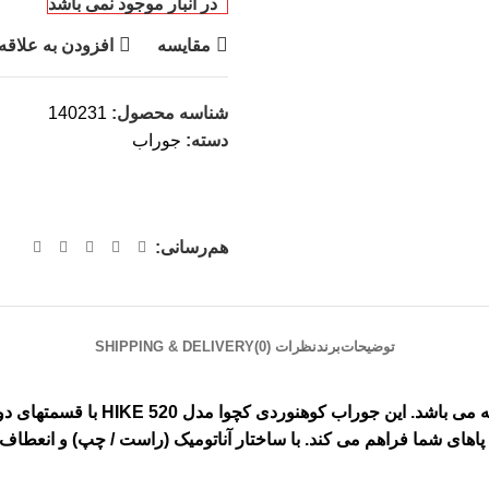
در انبار موجود نمی باشد
مقایسه
افزودن به علاقه
شناسه محصول:
140231
دسته:
جوراب
هم‌رسانی:
توضیحات
برند
نظرات (0)
SHIPPING & DELIVERY
 می باشد. این
جوراب‌
کوهنوردی
کچوا
مدل
HIKE 520
با قسمتهای د
های شما فراهم می کند. با ساختار آناتومیک (راست / چپ) و انعطاف 