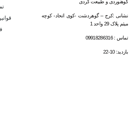
کوهنوردی و طبیعت گردی
تم
نشانی :کرج – گوهردشت -کوی اتحاد- کوچه
قوانی
میثم پلاک 29 واحد 1
ف
تماس : 09918286316
بازدید: 10-22