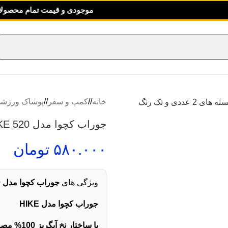
موجودی و قیمت تمام محصولات سایت برو
خانه
/
کمپ و سفر
/
پوشاک ورزش
جوراب کچوا مدل HIKE 520
۵۸۰.۰۰۰
تومان
ویژگی های
جوراب کچوا
مدل
HIKE 520
جوراب کچوا مدل
HIKE
با ساختار نخ آبگریز 100% مصنوعی، پاهای شما را خشک نگه می دارد