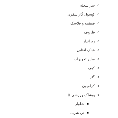
سر شعله
کپسول گاز سفری
قمقمه و فلاسک
ظروف
زیرانداز
عینک آفتابی
سایر تجهیزات
کیف
گتر
کرامپون
پوشاک ورزشی
شلوار
تی شرت