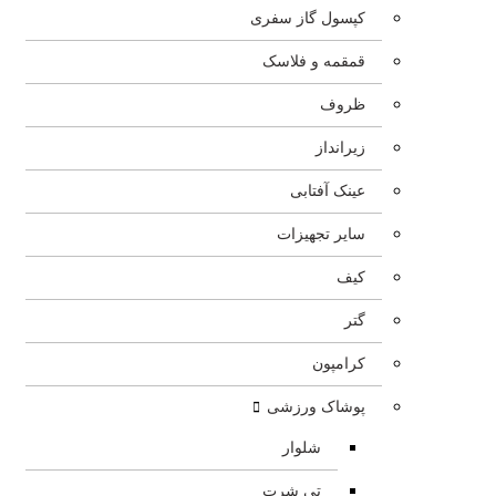
کپسول گاز سفری
قمقمه و فلاسک
ظروف
زیرانداز
عینک آفتابی
سایر تجهیزات
کیف
گتر
کرامپون
پوشاک ورزشی
شلوار
تی شرت