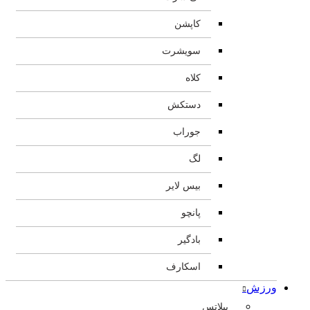
کاپشن
سویشرت
کلاه
دستکش
جوراب
لگ
بیس لایر
پانچو
بادگیر
اسکارف
ورزش
پیلاتس