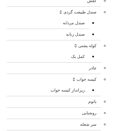
کفش
صندل طبیعت گردی
صندل مردانه
صندل زنانه
کوله پشتی
کمل بک
چادر
کیسه خواب
زیرانداز کیسه خواب
باتوم
روشنایی
سر شعله