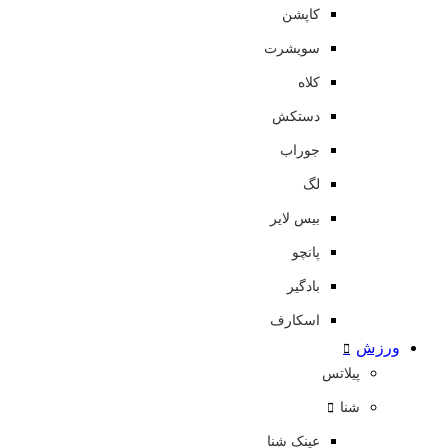
کاپشن
سویشرت
کلاه
دستکش
جوراب
لگ
بیس لایر
پانچو
بادگیر
اسکارف
ورزش
پیلاتس
شنا
عینک شنا