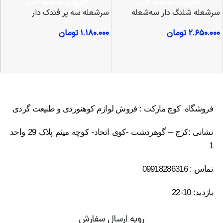
افزودن به سبد خرید
افزودن به سبد خرید
سرشعله شلنگ دار سه‌شعله
سرشعله سه پر فندک دار
۲.۶۵۰.۰۰۰
تومان
۱.۱۸۰.۰۰۰
تومان
فروشگاه کوچ مارکت : فروش لوازم کوهنوردی و طبیعت گردی
نشانی :کرج – گوهردشت -کوی اتحاد- کوچه میثم پلاک 29 واحد
1
تماس : 09918286316
بازدید: 10-22
رویه ارسال سفارش