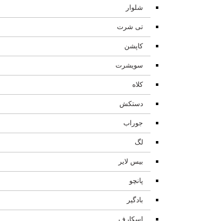
شلوار
تی شرت
کاپشن
سویشرت
کلاه
دستکش
جوراب
لگ
بیس لایر
پانچو
بادگیر
اسکارف