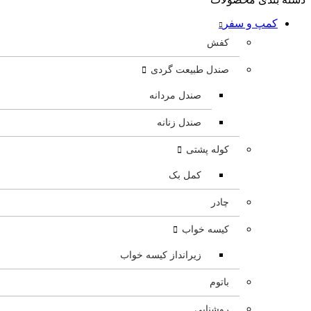
کمپ و سفر
کفش
صندل طبیعت گردی
صندل مردانه
صندل زنانه
کوله پشتی
کمل بک
چادر
کیسه خواب
زیرانداز کیسه خواب
باتوم
روشنایی