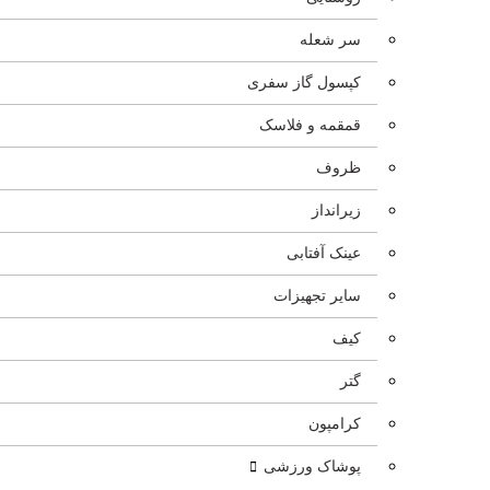
سر شعله
کپسول گاز سفری
قمقمه و فلاسک
ظروف
زیرانداز
عینک آفتابی
سایر تجهیزات
کیف
گتر
کرامپون
پوشاک ورزشی