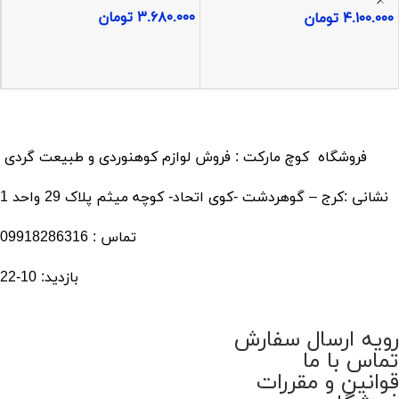
جیلو مدل MT110 | زیرانداز
۳.۶۸۰.۰۰۰
تومان
۴.۱۰۰.۰۰۰
تومان
کمپینگ و کوهنوردی
فروشگاه کوچ مارکت : فروش لوازم کوهنوردی و طبیعت گردی
نشانی :کرج – گوهردشت -کوی اتحاد- کوچه میثم پلاک 29 واحد 1
تماس : 09918286316
بازدید: 10-22
رویه ارسال سفارش
تماس با ما
قوانین و مقررات