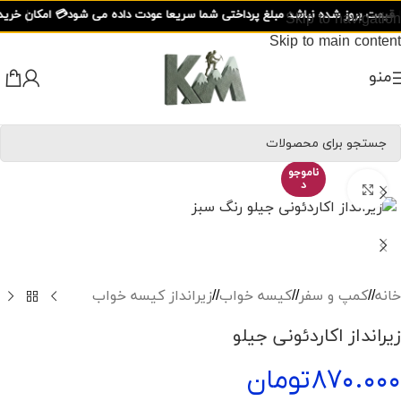
مت بروز شده نباشد مبلغ پرداختی شما سریعا عودت داده می شود
💳 امکان خرید اقساطی
Skip to navigation
Skip to main content
منو
ناموجو
د
برای بزرگنمایی کلیک کنید
خانه
/
کمپ و سفر
/
کیسه خواب
/
زیرانداز کیسه خواب
زیرانداز اکاردئونی جیلو
۸۷۰.۰۰۰
تومان