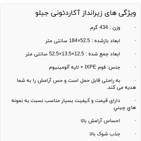
ویژگی های زیرانداز آکاردئونی جیلو
· وزن : 434 گرم
· ابعاد بازشده : 52.5×184 سانتی متر
· ابعاد جمع شده : 12.5×13.5×52.5 سانتی متر
· جنس: فوم IXPE + لایه آلومینیوم
· به راحتی قابل حمل است و حس آرامش را به شما
هدیه می کند.
· دارای قيمت و كيفيت بسيار مناسب نسبت به نمونه
هاي چيني
· احساس آرامش بالا
· جذب شوک بالا