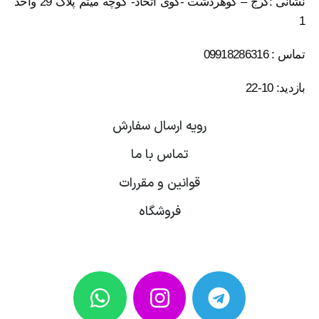
نشانی :کرج – گوهردشت -کوی اتحاد- کوچه میثم پلاک 29 واحد
1
تماس : 09918286316
بازدید: 10-22
رویه ارسال سفارش
تماس با ما
قوانین و مقررات
فروشگاه